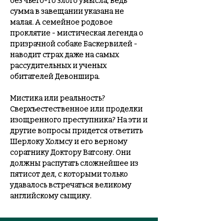
без чьего-то злого умысла, ведь
сумма в завещании указана не
малая. А семейное родовое
проклятие - мистическая легенда о
призрачной собаке Баскервилей -
наводит страх даже на самых
рассудительных и ученых
обитателей Девоншира.
Мистика или реальность?
Сверхъестественное или проделки
изощренного преступника? На эти и
другие вопросы придется ответить
Шерлоку Холмсу и его верному
соратнику Доктору Ватсону. Они
должны распутать сложнейшее из
пятисот дел, с которыми только
удавалось встречаться великому
английскому сыщику.