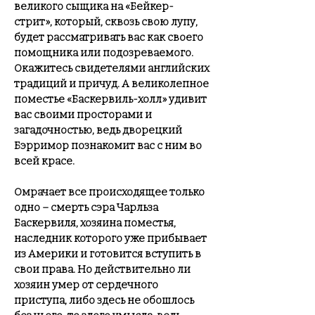
великого сыщика на «Бейкер-
стрит», который, сквозь свою лупу,
будет рассматривать вас как своего
помощника или подозреваемого.
Окажитесь свидетелями английских
традиций и причуд. А великолепное
поместье «Баскервиль-холл» удивит
вас своими просторами и
загадочностью, ведь дворецкий
Бэрримор познакомит вас с ним во
всей красе.
Омрачает все происходящее только
одно – смерть сэра Чарльза
Баскервиля, хозяина поместья,
наследник которого уже прибывает
из Америки и готовится вступить в
свои права. Но действительно ли
хозяин умер от сердечного
приступа, либо здесь не обошлось