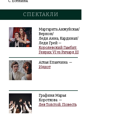
С. Есенина.
СПЕКТАКЛИ
Маргарита Анжуйская/
Вернон/
Леди Анна, Кардинал/
Леди Грей —
Королевский Гамбит.
Генрих VI vs Ричард III​
Аглая Епанчина —
Идиот​
Графиня Марья
Короткова —
Лев Толстой. Повесть