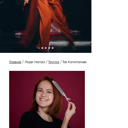
Главная
/
Люди театра
/
Труппа
/ Тая Капиталова