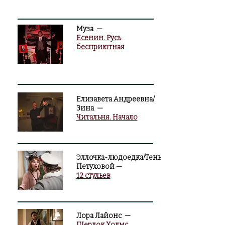
Муза —
Есенин. Русь
бесприютная
Елизавета Андреевна/
Зина —
Читальня. Начало
Эллочка-людоедка/Тень
Петуховой
—
12 стульев
Лора Лайонс —
Шерлок Холмс.