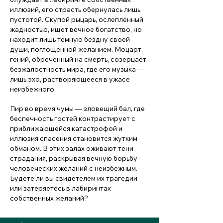
иллюзий, его страсть обернулась лишь
пустотой. Скупой рыцарь, ослеплённый
жадностью, ищет вечное богатство, но
находит лишь тёмную бездну своей
души, поглощённой желанием. Моцарт,
гений, обречённый на смерть, созерцает
безжалостность мира, где его музыка —
лишь эхо, растворяющееся в ужасе
неизбежного.
Пир во время чумы — зловещий бал, где
беспечность гостей контрастирует с
приближающейся катастрофой и
иллюзия спасения становится жутким
обманом.
В этих залах оживают тени
страдания, раскрывая вечную борьбу
человеческих желаний с неизбежным.
Будете ли вы свидетелем их трагедии
или затеряетесь в лабиринтах
собственных желаний?