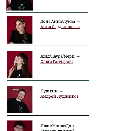
Дона Анна/Луиза —
Анна Сардановская
Жид/Лаура/Мери —
Ольга Гончарова
Пушкин —
Андрей Лушников
Иван/Монах/Дон