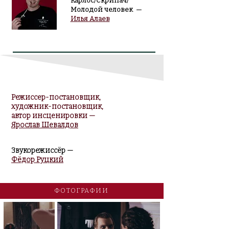
Карлос/Скрипач/
Молодой человек —
Илья Алаев
Режиссер-постановщик,
художник-постановщик,
автор инсценировки
—
Ярослав Шевалдов
Звукорежиссёр
—
Фёдор Руцкий
ФОТОГРАФИИ