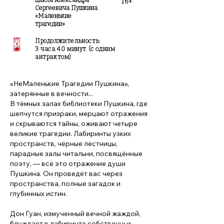
цикла Александра
16+
Сергеевича Пушкина
«Маленькие
трагедии»
Продолжительность:
3 часа 40 минут (с одним
антрактом)
«НеМаленькие Трагедии Пушкина»,
затерянные в вечности...
В тёмных залах библиотеки Пушкина, где
шепчутся призраки, мерцают отражения
и скрываются тайны, оживают четыре
великие трагедии. Лабиринты узких
пространств, чёрные лестницы,
парадные залы читальни, посвящённые
поэту, — всё это отражение души
Пушкина. Он проведёт вас через
пространства, полные загадок и
глубинных истин.
Дон Гуан, измученный вечной жаждой,
блуждает в лабиринте собственных