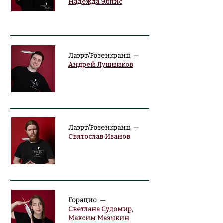
Надежда Элпис
Лаэрт/Розенкранц —
Андрей Лушников
Лаэрт/Розенкранц —
Святослав Иванов
Горацио —
Светлана Судомир,
Максим Мазыкин