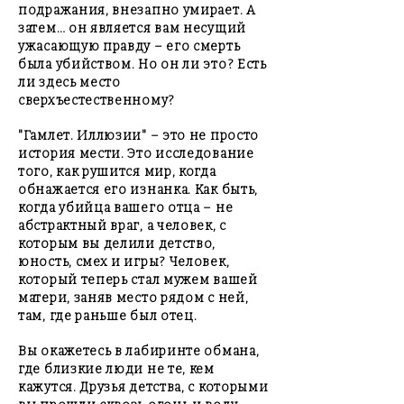
подражания, внезапно умирает. А
затем… он является вам несущий
ужасающую правду – его смерть
была убийством. Но он ли это? Есть
ли здесь место
сверхъестественному?
"Гамлет. Иллюзии" – это не просто
история мести. Это исследование
того, как рушится мир, когда
обнажается его изнанка. Как быть,
когда убийца вашего отца – не
абстрактный враг, а человек, с
которым вы делили детство,
юность, смех и игры? Человек,
который теперь стал мужем вашей
матери, заняв место рядом с ней,
там, где раньше был отец.
Вы окажетесь в лабиринте обмана,
где близкие люди не те, кем
кажутся. Друзья детства, с которыми