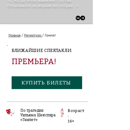
«...Когда эпоха вывихнет сустав,
Отлынивать не вправе костоправ...»
Главная
/
Репертуар
/ Гамлет
БЛИЖАЙШИЕ СПЕКТАКЛИ:
ПРЕМЬЕРА!
КУПИТЬ БИЛЕТЫ
По трагедии
Возраст
Уильяма Шекспира
:
«Гамлет»
16+