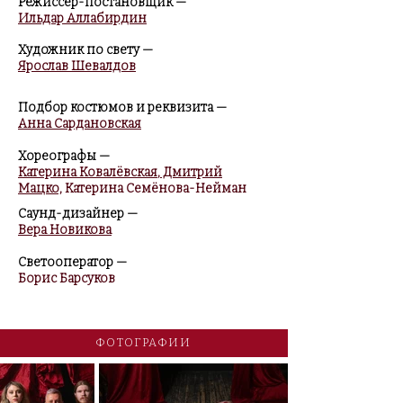
Режиссер-постановщик
—
Ильдар Аллабирдин
Художник по свету
—
Ярослав Шевалдов
Подбор костюмов и реквизита
—
Анна Сардановская
Хореографы
—
Катерина Ковалёвская
,
Дмитрий
Мацко,
Катерина Семёнова-Нейман
Саунд-дизайнер
—
Вера Новикова
Светооператор
—
Борис Барсуков
ФОТОГРАФИИ