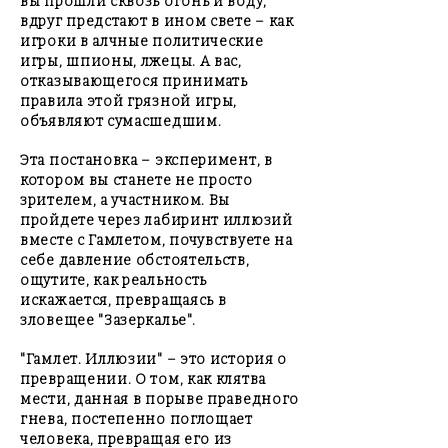
вы прошли сквозь огонь и воду,
вдруг предстают в ином свете – как
игроки в алчные политические
игры, шпионы, лжецы. А вас,
отказывающегося принимать
правила этой грязной игры,
объявляют сумасшедшим.
Эта постановка – эксперимент, в
котором вы станете не просто
зрителем, а участником. Вы
пройдете через лабиринт иллюзий
вместе с Гамлетом, почувствуете на
себе давление обстоятельств,
ощутите, как реальность
искажается, превращаясь в
зловещее "Зазеркалье".
"Гамлет. Иллюзии" – это история о
превращении. О том, как клятва
мести, данная в порыве праведного
гнева, постепенно поглощает
человека, превращая его из