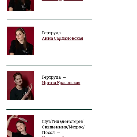
Гертруда —
Анна Сардановская
Гертруда —
Ирина Красовская
Шут/Гильденстерн/
Священник/Матрос/
Посол —