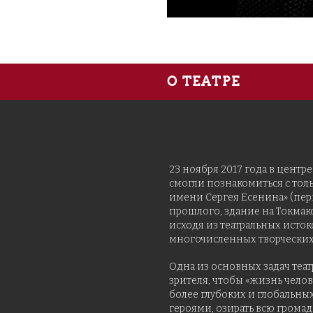
О ТЕАТРЕ
23 ноября 2017 года в центре
смогли познакомиться с то
имени Сергея Есенина» (пер
прошлого, здание на Токмак
исходя из театральных исток
многочисленных творческих
Одна из основных задач теат
зрителя, чтобы «жизнь челов
более глубоких и глобальны
героями, озирать всю грома