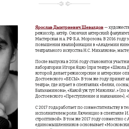
Ярослав Дмитриевич Шевалдов
—
художест
режиссёр, актёр. Окончил актерский факультет
Мастерская н.а. РФ Б.А. Морозова. В 2016 году
повышения квалификации в «Академии кине
театрального искусства Н.С. Михалкова», маст
После выпуска в 2016 году становится участ
лаборатории Игоря Яцко (при театре «Школа Д
которой делает режиссерские и актерские оп
Достоевского «БЕСЫ».
В том же году принят а
театра», где играет в спектаклях «Белки, сос
Бальзаминова», «Какой уж тут Миколка!..» (по
Достоевского «Преступление и наказание»), «
С 2017 года работает по совместительству в те
исполнителем роли Люченцио в спектакле И
строптивой». В том же 2017 году совместно 
единомышленников основывает «Московский