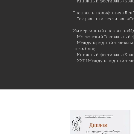
— Книжный фестиваль «Красна
Спектакль-полифония «Лев Т
— Театральный фестиваль «Сер
Иммерсивный спектакль «И
— Московский Театральный фе
— Международный театральны
ансамбль»;
— Книжный фестиваль «Красна
— XXIII Международный театра