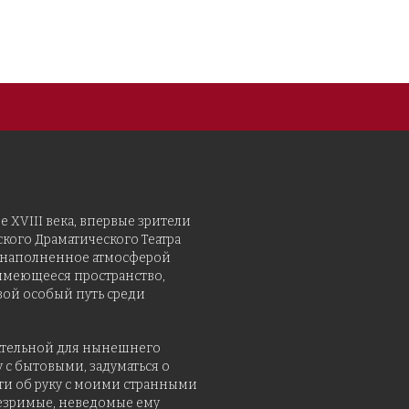
е XVIII века, впервые зрители
ого Драматического Театра
ы, наполненное атмосферой
 имеющееся пространство,
свой особый путь среди
екательной для нынешнего
у с бытовыми, задуматься о
ти об руку с моими странными
незримые, неведомые ему