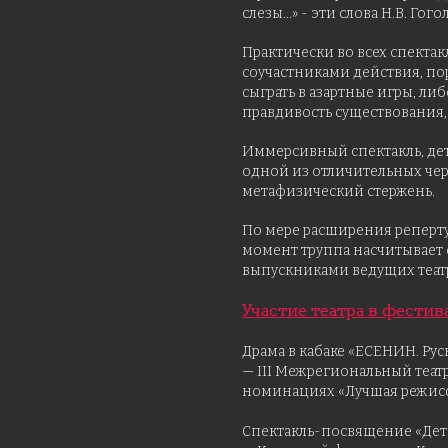
слезы...» - эти слова Н.В. Г
Практически во всех спектак
соучастниками действия, пор
сыграть в азартные игры, ли
правдивость существования,
Иммерсивный спектакль, дет
одной из отличительных черт
метафизический стержень.
По мере расширения реперту
момент труппа насчитывает 
выпускниками ведущих театра
Участие театра в фестив
Драма в кабаке «ЕСЕНИН. Ру
— III Межрегиональный театра
номинациях «Лучшая режиссер
Спектакль-посвящение «Дет