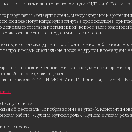
оголя можно назвать главным вектором пути «МДТ им. С. Есенина».
лях разрушается «четвёртая стена» между актерами и зрителями
ою их даже могут напрямую затянуть в происходящее, приглас
бо дожидаясь ответа на поставленный вопрос. Такое взаимодей
 заставляет еще сильнее подключиться к истории.
ектив, мистическая драма, полифония - многообразие жанров 
 театра. Каждый спектакль не похож на другой, в тоже время н
ара, театр пополняется новыми актерами, композиторами, хо
около 20 человек, являющихся
льных вузов: РУТИ-ГИТИС, ВТУ им. М. Щепкина, ТИ им. Б. Щуки
алях:
сь Бесприютная»
льный фестиваль «Тот образ во мне не угас» (с. Константиново, 2
ская работа», «Лучшая мужская роль», «Лучшая мужская роль 
и Дон Кихота»