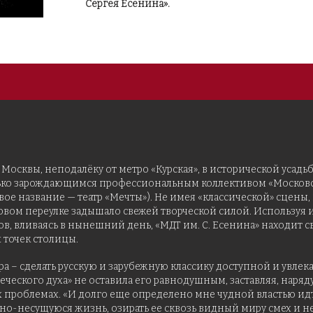
Сергея Есенина».
 Москвы, неподалёку от метро «Курская», в исторической усадьб
лько зарождающимся профессиональным коллективом «Московск
вое название — театр «Мечты»). Не имея «классической» сцен
овом переулке задышало свежей творческой силой. Используя
ов, вливаясь в нынешний день, «МДТ им. С. Есенина» находит 
 точек столицы.
ра – сделать русскую и зарубежную классику доступной и увл
еческого духа» не оставила его равнодушным, заставляя, наряд
х проблемах. «И долго еще определено мне чудной властью ид
дно-несущуюся жизнь, озирать ее сквозь видный миру смех и 