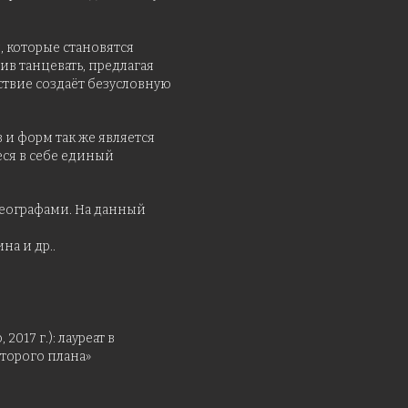
, которые становятся
ив танцевать, предлагая
ствие создаёт безусловную
и форм так же является
еся в себе единый
реографами. На данный
на и др..
017 г.): лауреат в
второго плана»