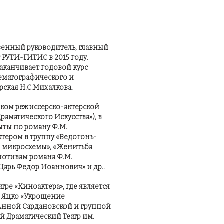
венный руководитель, главный
 РУТИ-ГИТИС в 2015 году.
 заканчивает годовой курс
матографического и
ерская Н.С.Михалкова.
ником режиссерско-актерской
раматического Искусства»), в
ыты по роману Ф.М.
ктером в труппу «Ведогонь-
ны, микросхемы», «Женитьба
 мотивам романа Ф.М.
Царь Федор Иоаннович» и др..
атре «Киноактера», где является
. Яцко «Укрощение
с Анной Сардановской и группой
 Драматический Театр им.