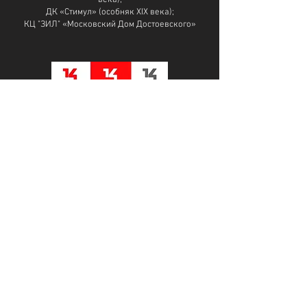
века);
ДК «Стимул» (особняк XIX века);
КЦ "ЗИЛ" «Московский Дом Достоевского»