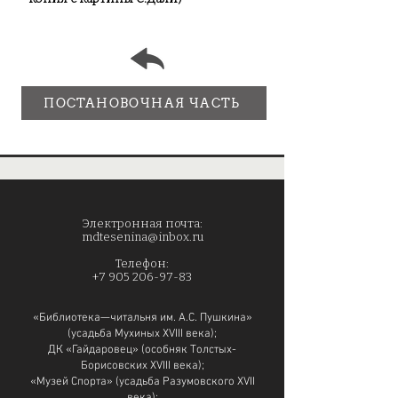
ПОСТАНОВОЧНАЯ ЧАСТЬ
Электронная почта:
mdtesenina@inbox.ru
Телефон:
+7 905 206-97-83
«Библиотека—читальня им. А.С. Пушкина»
(усадьба Мухиных XVIII века);
ДК «Гайдаровец» (особняк Толстых-
Борисовских XVIII века);
«Музей Спорта» (усадьба Разумовского XVII